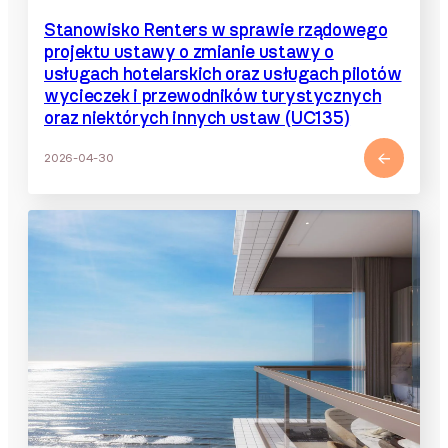
Stanowisko Renters w sprawie rządowego
projektu ustawy o zmianie ustawy o
usługach hotelarskich oraz usługach pilotów
wycieczek i przewodników turystycznych
oraz niektórych innych ustaw (UC135)
2026-04-30