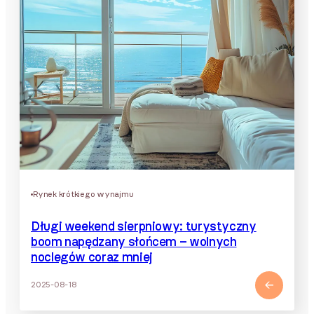
Rynek krótkiego wynajmu
Długi weekend sierpniowy: turystyczny
boom napędzany słońcem – wolnych
noclegów coraz mniej
2025-08-18